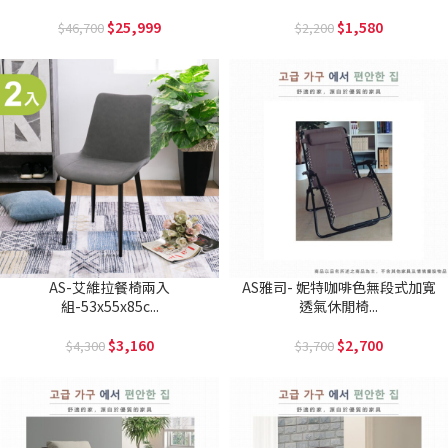
25,999
1,580
46,700
2,200
AS-艾維拉餐椅兩入
AS雅司- 妮特咖啡色無段式加寬
組-53x55x85c...
透氣休閒椅...
3,160
2,700
4,300
3,700