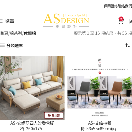
保固登錄
聯絡我們
0
選單
首頁
椅系列
休閒椅
顯示第 1 至 15 項結果，共 55 項
分類選單
AS-安妮莎四人沙發含腳
AS-艾維拉餐
椅-260x175...
椅-53x55x85cm(兩...