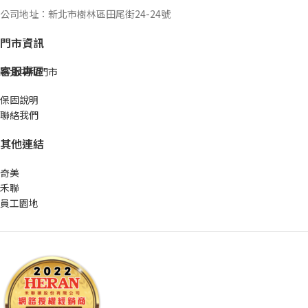
公司地址：新北市樹林區田尾街24-24號
門市資訊
客服專區
新北中和門市
保固說明
聯絡我們
其他連結
奇美
禾聯
員工園地