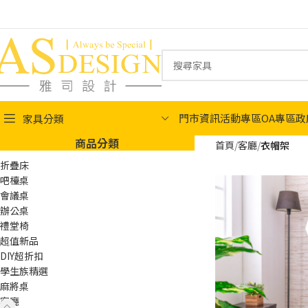
門市資訊
活動專區
OA專區
政
家具分類
商品分類
首頁
客廳
衣帽架
折疊床
吧檯桌
會議桌
辦公桌
禮堂椅
超值新品
DIY超折扣
學生族精選
麻將桌
客廳