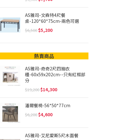
AS雅司-文森特4尺餐
桌-120*60*75cm-兩色可選
5,200
6,500
熱賣商品
AS雅司-奇奇2尺四抽衣
櫃-60x59x202cm--只有紅框部
分
14,300
19,200
潘爾餐椅-56*50*77cm
4,600
6,200
AS雅司-艾尼愛斯5尺木面餐