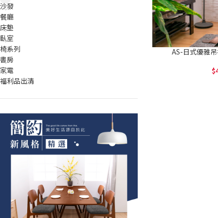
沙發
餐廳
床墊
臥室
椅系列
AS-日式優雅吊衣架
書房
家電
福利品出清