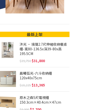
最新上架
沐光 ‧ 境隨2.7尺伸縮收納餐桌
櫃-寬80-136.5x深39-80x高
195.5CM
31,800
39,750
晨曦弧光-六斗收納櫃
120x40x75cm
13,365
18,225
原木之森5尺電視櫃
150.3cm×40.4cm×47cm
7,700
9,900