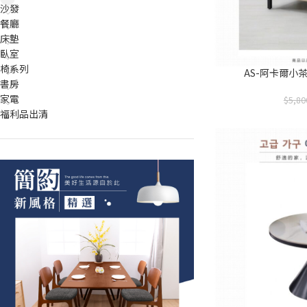
沙發
餐廳
床墊
臥室
椅系列
AS-阿卡爾小茶几-
書房
家電
5,80
福利品出清