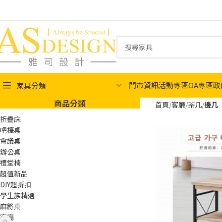
門市資訊
活動專區
OA專區
政
家具分類
商品分類
首頁
客廳
茶几
邊几
折疊床
吧檯桌
會議桌
辦公桌
禮堂椅
超值新品
DIY超折扣
學生族精選
麻將桌
客廳