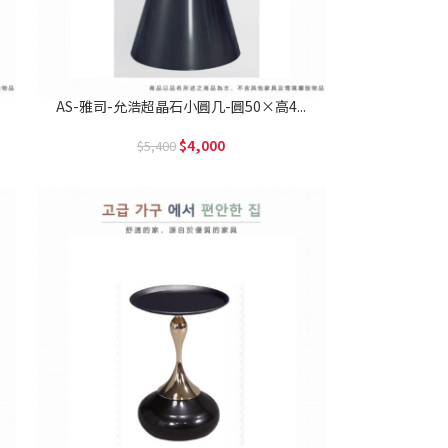
AS-雅司-允浩超晶石小圓几-圓50×高4...
4,000
5,400