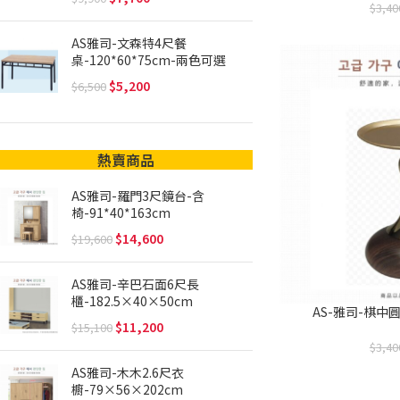
3,40
AS雅司-文森特4尺餐
桌-120*60*75cm-兩色可選
5,200
6,500
熱賣商品
AS雅司-羅門3尺鏡台-含
椅-91*40*163cm
14,600
19,600
AS雅司-辛巴石面6尺長
櫃-182.5×40×50cm
AS-雅司-棋中圓几
11,200
15,100
3,40
AS雅司-木木2.6尺衣
櫥-79×56×202cm