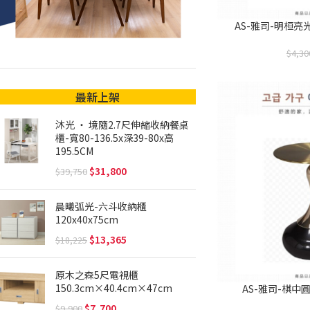
AS-雅司-明桓亮光岩
4,30
最新上架
沐光 ‧ 境隨2.7尺伸縮收納餐桌
櫃-寬80-136.5x深39-80x高
195.5CM
31,800
39,750
晨曦弧光-六斗收納櫃
120x40x75cm
13,365
18,225
原木之森5尺電視櫃
150.3cm×40.4cm×47cm
AS-雅司-棋中圓几
7,700
9,900