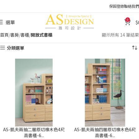
保固登錄
聯絡我們
0
選單
首頁
書房
書櫃
開放式書櫃
顯示所有 14 筆結果
分類選單
AS-凱夫兩抽二層原切橡木色4尺
AS-凱夫兩抽四層原切橡木色6尺
高書櫃-6...
高書櫃-6...