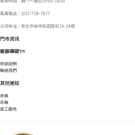
營業時間：週一～週五09:00-18:00
客服電話：(02)7728-7677
公司地址：新北市樹林區田尾街24-24號
門市資訊
客服專區
新北中和門市
保固說明
聯絡我們
其他連結
奇美
禾聯
員工園地