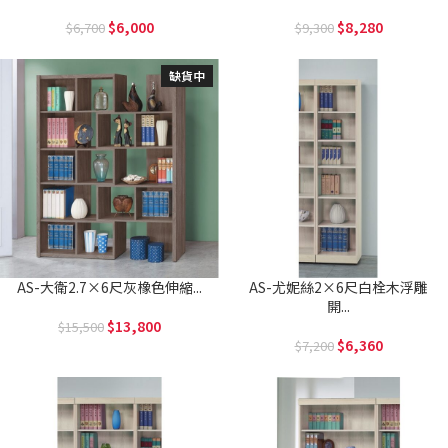
6,000
8,280
6,700
9,300
缺貨中
AS-大衛2.7×6尺灰橡色伸縮...
AS-尤妮絲2×6尺白栓木浮雕
開...
13,800
15,500
6,360
7,200