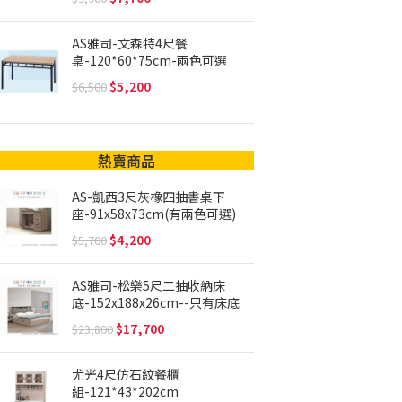
AS雅司-文森特4尺餐
桌-120*60*75cm-兩色可選
5,200
6,500
熱賣商品
AS-凱西3尺灰橡四抽書桌下
座-91x58x73cm(有兩色可選)
4,200
5,700
AS雅司-松樂5尺二抽收納床
底-152x188x26cm--只有床底
17,700
23,800
尤光4尺仿石紋餐櫃
組-121*43*202cm