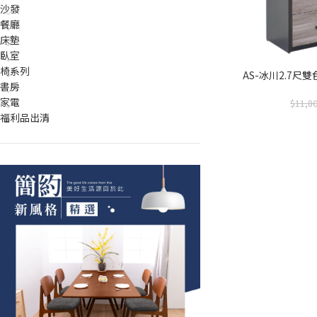
沙發
餐廳
床墊
臥室
椅系列
AS-冰川2.7尺雙
書房
家電
11,8
福利品出清