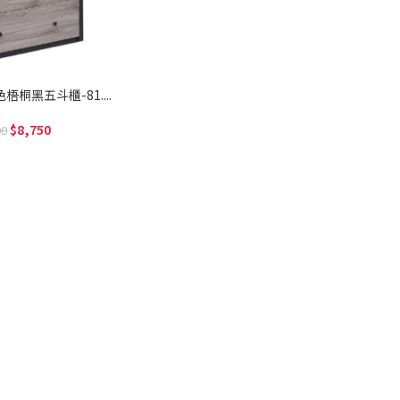
色梧桐黑五斗櫃-81....
8,750
00