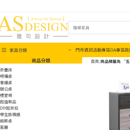
門市資訊
活動專區
OA專區
政
家具分類
商品分類
首頁
商品標籤為 “
折疊床
吧檯桌
會議桌
辦公桌
禮堂椅
超值新品
DIY超折扣
學生族精選
麻將桌
客廳