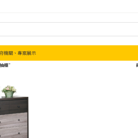
府機關、專案展示
五抽櫃”