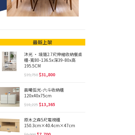
最新上架
沐光 ‧ 境隨2.7尺伸縮收納餐桌
櫃-寬80-136.5x深39-80x高
195.5CM
31,800
39,750
晨曦弧光-六斗收納櫃
120x40x75cm
13,365
18,225
原木之森5尺電視櫃
150.3cm×40.4cm×47cm
7,700
9,900