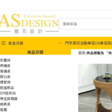
門市資訊
活動專區
OA專區
政
家具分類
商品分類
首頁
商品標籤為 “
折疊床
吧檯桌
會議桌
辦公桌
禮堂椅
超值新品
DIY超折扣
學生族精選
麻將桌
客廳