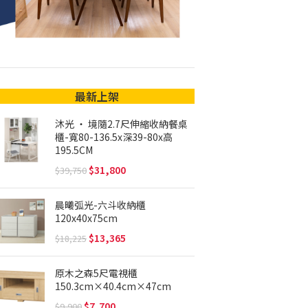
最新上架
沐光 ‧ 境隨2.7尺伸縮收納餐桌
櫃-寬80-136.5x深39-80x高
195.5CM
31,800
39,750
晨曦弧光-六斗收納櫃
120x40x75cm
13,365
18,225
原木之森5尺電視櫃
150.3cm×40.4cm×47cm
7,700
9,900