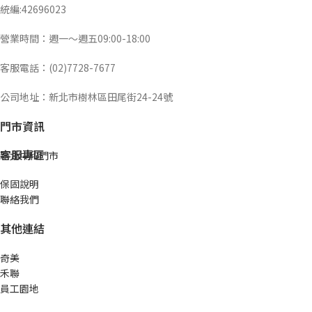
統編:42696023
營業時間：週一～週五09:00-18:00
客服電話：(02)7728-7677
公司地址：新北市樹林區田尾街24-24號
門市資訊
客服專區
新北中和門市
保固說明
聯絡我們
其他連結
奇美
禾聯
員工園地