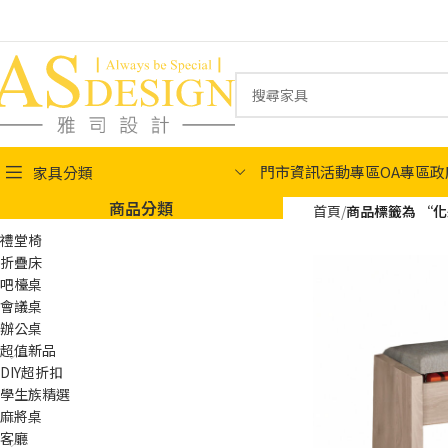
門市資訊
活動專區
OA專區
政
家具分類
商品分類
首頁
商品標籤為 “
禮堂椅
折疊床
吧檯桌
會議桌
辦公桌
超值新品
DIY超折扣
學生族精選
麻將桌
客廳