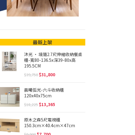
最新上架
沐光 ‧ 境隨2.7尺伸縮收納餐桌
櫃-寬80-136.5x深39-80x高
195.5CM
31,800
39,750
晨曦弧光-六斗收納櫃
120x40x75cm
13,365
18,225
原木之森5尺電視櫃
150.3cm×40.4cm×47cm
7,700
9,900