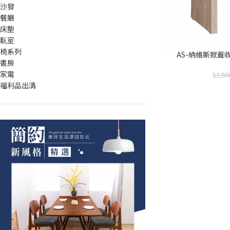
沙發
餐廳
床墊
臥室
椅系列
AS-納維斯掀蓋收納
書房
家電
2,50
福利品出清