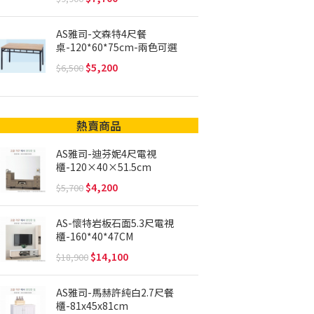
AS雅司-文森特4尺餐
桌-120*60*75cm-兩色可選
5,200
6,500
熱賣商品
AS雅司-迪芬妮4尺電視
櫃-120×40×51.5cm
4,200
5,700
AS-懷特岩板石面5.3尺電視
櫃-160*40*47CM
14,100
18,900
AS雅司-馬赫許純白2.7尺餐
櫃-81x45x81cm