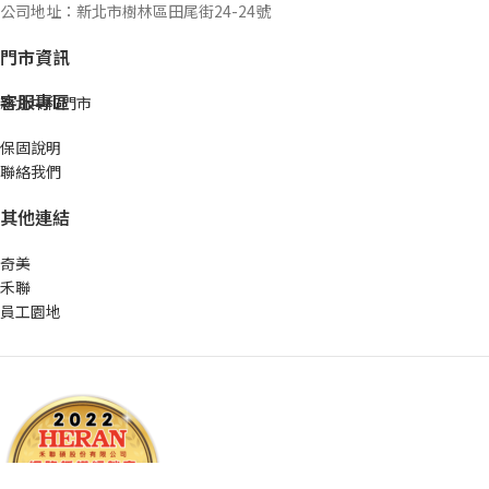
公司地址：新北市樹林區田尾街24-24號
門市資訊
客服專區
新北中和門市
保固說明
聯絡我們
其他連結
奇美
禾聯
員工園地