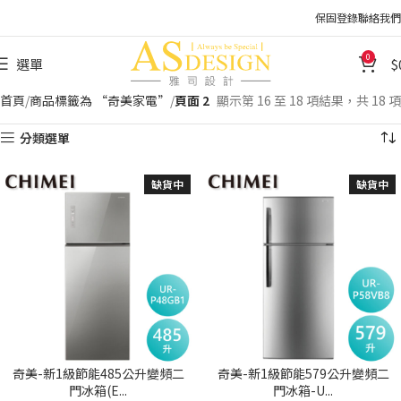
保固登錄
聯絡我們
0
選單
首頁
商品標籤為 “奇美家電”
頁面 2
顯示第 16 至 18 項結果，共 18 項
分類選單
缺貨中
缺貨中
奇美-新1級節能485公升變頻二
奇美-新1級節能579公升變頻二
門冰箱(E...
門冰箱-U...