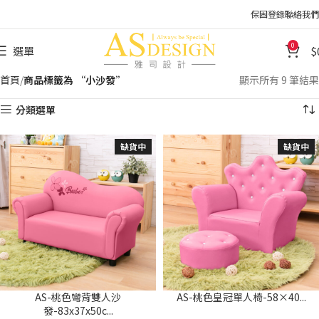
保固登錄
聯絡我們
0
選單
首頁
商品標籤為 “小沙發”
顯示所有 9 筆結果
分類選單
缺貨中
缺貨中
AS-桃色彎背雙人沙
AS-桃色皇冠單人椅-58×40...
發-83x37x50c...