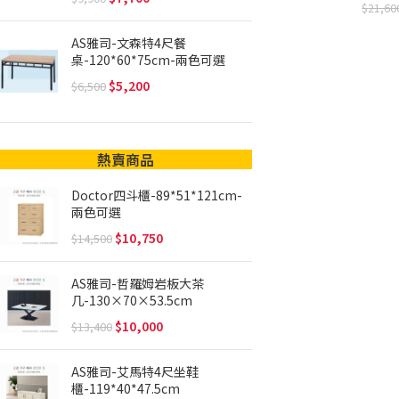
21,60
AS雅司-文森特4尺餐
桌-120*60*75cm-兩色可選
5,200
6,500
熱賣商品
Doctor四斗櫃-89*51*121cm-
兩色可選
10,750
14,500
AS雅司-哲羅姆岩板大茶
几-130×70×53.5cm
10,000
13,400
AS雅司-艾馬特4尺坐鞋
櫃-119*40*47.5cm