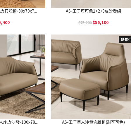
貝殼椅-80x73x7...
AS-王子可可色1+2+3皮沙發組
5,400
56,100
75,200
缺貨
皮沙發-130x78...
AS-王子單人沙發含腳椅(剩可可色)