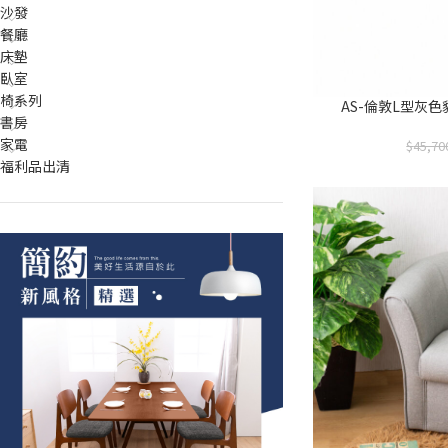
沙發
餐廳
床墊
臥室
椅系列
AS-倫敦L型灰色貓
書房
家電
45,70
福利品出清