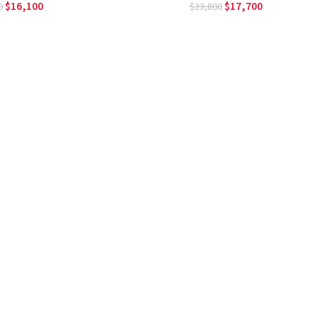
16,100
17,700
0
23,800