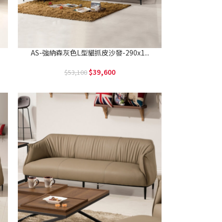
AS-強納森灰色L型貓抓皮沙發-290x1...
39,600
53,100