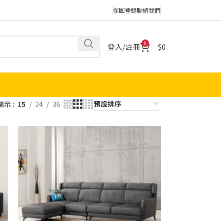
保固登錄
聯絡我們
0
登入/註冊
0
顯示
15
24
36