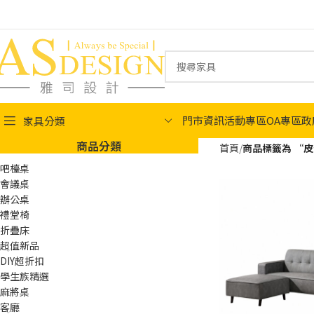
門市資訊
活動專區
OA專區
政
家具分類
商品分類
首頁
商品標籤為 “
吧檯桌
會議桌
辦公桌
禮堂椅
折疊床
超值新品
DIY超折扣
學生族精選
麻將桌
客廳