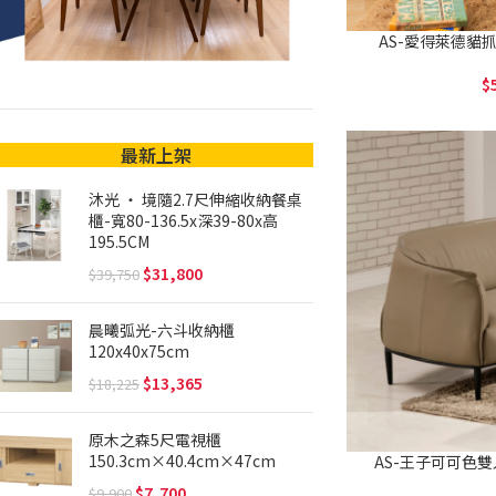
AS-愛得萊德貓抓皮
最新上架
沐光 ‧ 境隨2.7尺伸縮收納餐桌
櫃-寬80-136.5x深39-80x高
195.5CM
31,800
39,750
晨曦弧光-六斗收納櫃
120x40x75cm
13,365
18,225
原木之森5尺電視櫃
150.3cm×40.4cm×47cm
AS-王子可可色雙人座
7,700
9,900