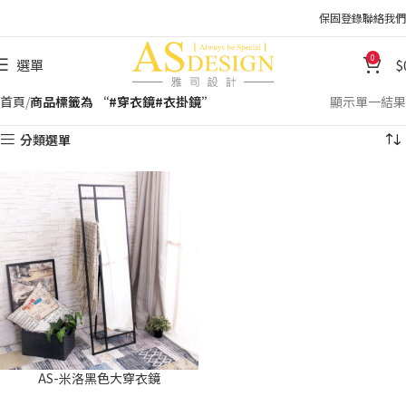
保固登錄
聯絡我們
0
選單
首頁
商品標籤為 “#穿衣鏡#衣掛鏡”
顯示單一結果
分類選單
AS-米洛黑色大穿衣鏡