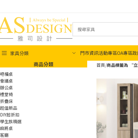
門市資訊
活動專區
OA專區
政
家具分類
商品分類
首頁
商品標籤為 “
吧檯桌
會議桌
辦公桌
禮堂椅
折疊床
超值新品
DIY超折扣
學生族精選
麻將桌
客廳