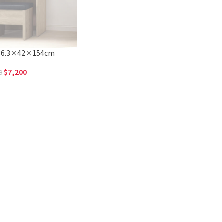
6.3×42×154cm
7,200
0