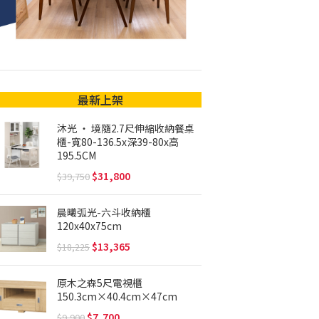
最新上架
沐光 ‧ 境隨2.7尺伸縮收納餐桌
櫃-寬80-136.5x深39-80x高
195.5CM
31,800
39,750
晨曦弧光-六斗收納櫃
120x40x75cm
13,365
18,225
原木之森5尺電視櫃
150.3cm×40.4cm×47cm
7,700
9,900