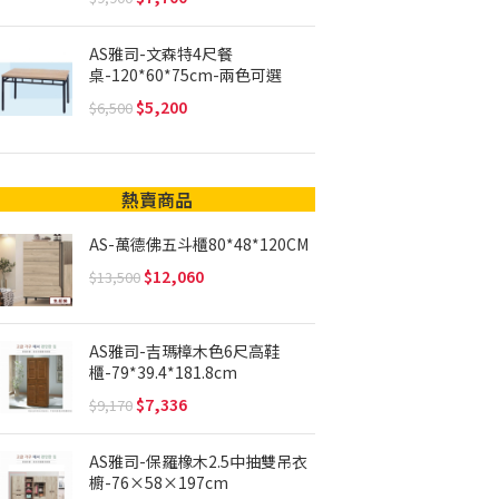
AS雅司-文森特4尺餐
桌-120*60*75cm-兩色可選
5,200
6,500
熱賣商品
AS-萬德佛五斗櫃80*48*120CM
12,060
13,500
AS雅司-吉瑪樟木色6尺高鞋
櫃-79*39.4*181.8cm
7,336
9,170
AS雅司-保羅橡木2.5中抽雙吊衣
櫥-76×58×197cm