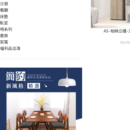
沙發
餐廳
床墊
臥室
椅系列
AS-柏納立櫃-3
書房
家電
9,70
福利品出清