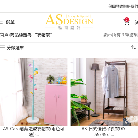
保固登錄
聯絡我們
0
選單
首頁
商品標籤為 “衣帽架”
顯示所有 3 筆結果
分類選單
AS-Cara蘑菇造型衣帽架(兩色可
AS-日式優雅吊衣架DIY-
選)-...
55x45x1...