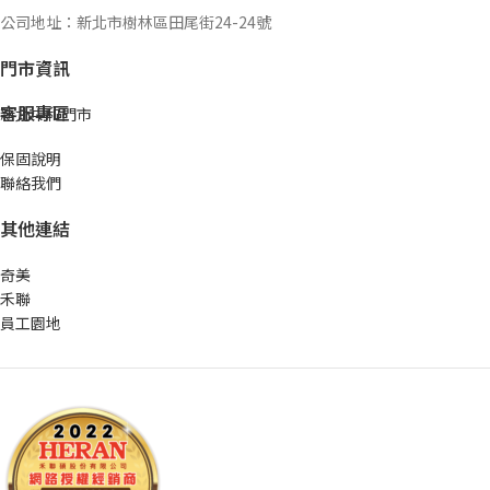
公司地址：新北市樹林區田尾街24-24號
門市資訊
客服專區
新北中和門市
保固說明
聯絡我們
其他連結
奇美
禾聯
員工園地