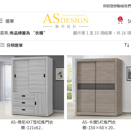
保固登錄
聯絡我們
0
選單
首頁
商品標籤為 “衣櫃”
顯示第 1 至 15 項結果，共 16 項
分類選單
AS-傑尼4X7雪松推門衣
AS-卡爾5尺推門衣
櫥-121x62...
櫥-150×60×20...