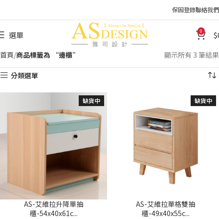
保固登錄
聯絡我們
0
選單
首頁
商品標籤為 “邊櫃”
顯示所有 3 筆結果
分類選單
缺貨中
缺貨中
AS-艾維拉升降單抽
AS-艾維拉單格雙抽
櫃-54x40x61c...
櫃-49x40x55c...