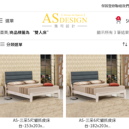
保固登錄
聯絡我們
0
選單
首頁
商品標籤為 “雙人床”
顯示所有 3 筆結果
分類選單
AS-三采5尺貓抓皮床
AS-三采6尺貓抓皮床
台-153x203x...
台-182x203x...