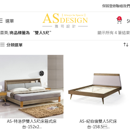
保固登錄
聯絡我們
0
選單
首頁
商品標籤為 “雙人5尺”
顯示所有 4 筆結果
分類選單
AS-特洛伊雙人5尺床箱式床
AS-紀伯倫雙人5尺床
台-152x2...
台-158.5...