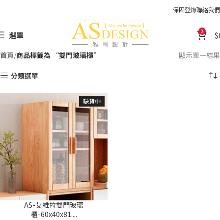
保固登錄
聯絡我們
0
選單
首頁
商品標籤為 “雙門玻璃櫃”
顯示單一結果
分類選單
缺貨中
AS-艾維拉雙門玻璃
櫃-60x40x81....