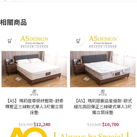
相關商品
【AS】瑪莉提尊榮紓壓款-舒柔
【AS】瑪莉提飯店星級款-歐式
釋壓正三線軟式單人3尺獨立筒
緹花高回彈正三線硬式單人3尺
床墊
獨立筒床墊
12,240
10,700
13,700
13,500