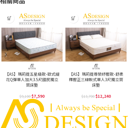
相關商品
【AS】瑪莉提五星級款-歐式緹
【AS】瑪莉提尊榮紓壓款-舒柔
花Q彈單人加大3.5尺國民獨立
釋壓正三線軟式單人3尺獨立筒
筒床墊
床墊
7,590
12,240
9,100
13,700