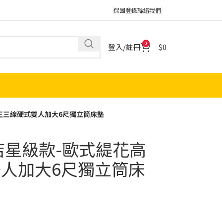
保固登錄
聯絡我們
0
登入/註冊
0
正三線硬式雙人加大6尺獨立筒床墊
店星級款-歐式緹花高
人加大6尺獨立筒床