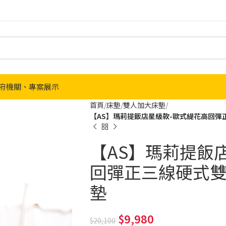
府機關、專案展示
首頁
床墊
雙人加大床墊
【AS】瑪莉提飯店星級款-歐式緹花高回彈
【AS】瑪莉提飯
回彈正三線硬式雙
墊
9,980
20,100