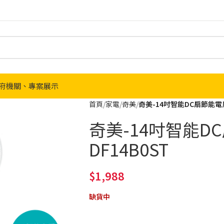
府機關、專案展示
首頁
家電
奇美
奇美-14吋智能DC扇節能電風
奇美-14吋智能D
DF14B0ST
1,988
缺貨中