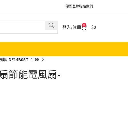
保固登錄
聯絡我們
0
登入/註冊
0
扇-DF14B0ST
C扇節能電風扇-