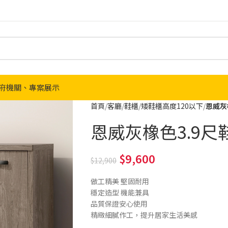
府機關、專案展示
首頁
客廳
鞋櫃
矮鞋櫃高度120以下
恩威灰橡
恩威灰橡色3.9尺鞋櫃
9,600
12,900
做工精美 堅固耐用
穩定造型 機能兼具
品質保證安心使用
精緻細膩作工，提升居家生活美感