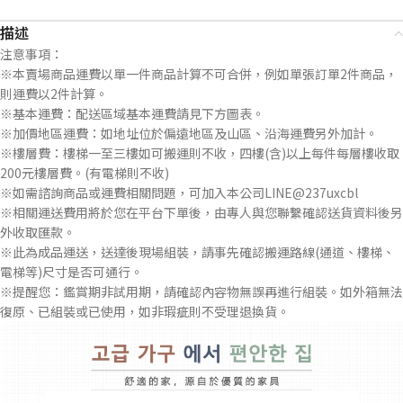
描述
注意事項：
※本賣場商品運費以單一件商品計算不可合併，例如單張訂單2件商品，
則運費以2件計算。
※基本運費：配送區域基本運費請見下方圖表。
※加價地區運費：如地址位於偏遠地區及山區、沿海運費另外加計。
※樓層費：樓梯一至三樓如可搬運則不收，四樓(含)以上每件每層樓收取
200元樓層費。(有電梯則不收)
※如需諮詢商品或運費相關問題，可加入本公司LINE@237uxcbl
※相關運送費用將於您在平台下單後，由專人與您聯繫確認送貨資料後另
外收取匯款。
※此為成品運送，送達後現場組裝，請事先確認搬運路線(通道、樓梯、
電梯等)尺寸是否可通行。
※提醒您：鑑賞期非試用期，請確認內容物無誤再進行組裝。如外箱無法
復原、已組裝或已使用，如非瑕疵則不受理退換貨。