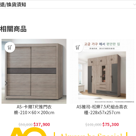
退/換貨須知
相關商品
AS-卡爾7尺推門衣
AS雅司-松樂7.5尺組合高衣
櫥-210×60×200cm
櫃-228x57x257cm
37,900
75,300
50,800
101,000