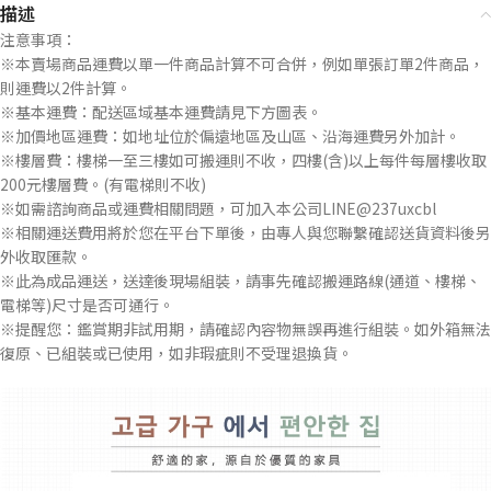
描述
注意事項：
※本賣場商品運費以單一件商品計算不可合併，例如單張訂單2件商品，
則運費以2件計算。
※基本運費：配送區域基本運費請見下方圖表。
※加價地區運費：如地址位於偏遠地區及山區、沿海運費另外加計。
※樓層費：樓梯一至三樓如可搬運則不收，四樓(含)以上每件每層樓收取
200元樓層費。(有電梯則不收)
※如需諮詢商品或運費相關問題，可加入本公司LINE@237uxcbl
※相關運送費用將於您在平台下單後，由專人與您聯繫確認送貨資料後另
外收取匯款。
※此為成品運送，送達後現場組裝，請事先確認搬運路線(通道、樓梯、
電梯等)尺寸是否可通行。
※提醒您：鑑賞期非試用期，請確認內容物無誤再進行組裝。如外箱無法
復原、已組裝或已使用，如非瑕疵則不受理退換貨。