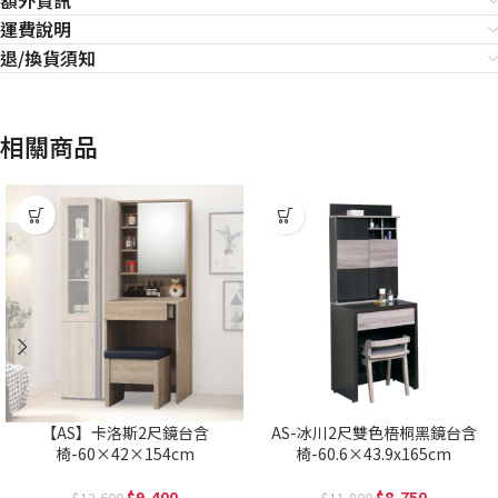
額外資訊
運費說明
退/換貨須知
相關商品
【AS】卡洛斯2尺鏡台含
AS-冰川2尺雙色梧桐黑鏡台含
椅-60×42×154cm
椅-60.6×43.9x165cm
9,400
8,750
12,600
11,800