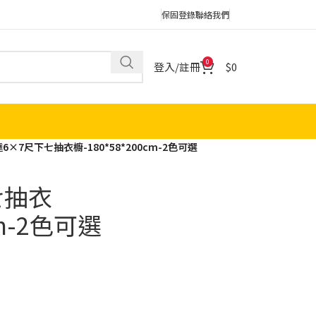
保固登錄
聯絡我們
0
登入/註冊
0
6×7尺下七抽衣櫥-180*58*200cm-2色可選
七抽衣
cm-2色可選