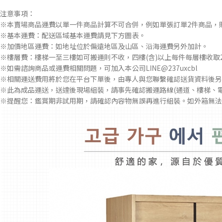
注意事項：
※本賣場商品運費以單一件商品計算不可合併，例如單張訂單2件商品，
※基本運費：配送區域基本運費請見下方圖表。
※加價地區運費：如地址位於偏遠地區及山區、沿海運費另外加計。
※樓層費：樓梯一至三樓如可搬運則不收，四樓(含)以上每件每層樓收取2
※如需諮詢商品或運費相關問題，可加入本公司LINE@237uxcbl
※相關運送費用將於您在平台下單後，由專人與您聯繫確認送貨資料後另
※此為成品運送，送達後現場組裝，請事先確認搬運路線(通道、樓梯、
※提醒您：鑑賞期非試用期，請確認內容物無誤再進行組裝。如外箱