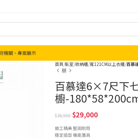
府機關、專案展示
首頁
臥室
收納櫃
寬121CM以上衣櫃
百慕達
百慕達6×7尺下
櫥-180*58*200
29,000
38,900
做工精美 堅固耐用
穩定造型 機能兼具