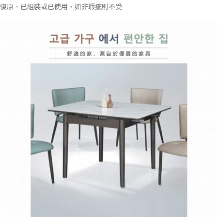
復原、已組裝或已使用，如非瑕疵則不受