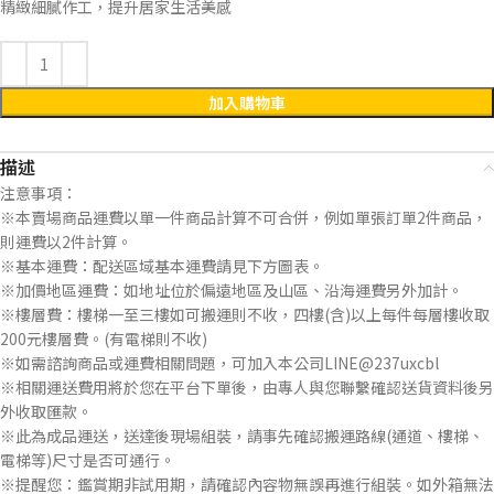
精緻細膩作工，提升居家生活美感
加入購物車
描述
注意事項：
※本賣場商品運費以單一件商品計算不可合併，例如單張訂單2件商品，
則運費以2件計算。
※基本運費：配送區域基本運費請見下方圖表。
※加價地區運費：如地址位於偏遠地區及山區、沿海運費另外加計。
※樓層費：樓梯一至三樓如可搬運則不收，四樓(含)以上每件每層樓收取
200元樓層費。(有電梯則不收)
※如需諮詢商品或運費相關問題，可加入本公司LINE@237uxcbl
※相關運送費用將於您在平台下單後，由專人與您聯繫確認送貨資料後另
外收取匯款。
※此為成品運送，送達後現場組裝，請事先確認搬運路線(通道、樓梯、
電梯等)尺寸是否可通行。
※提醒您：鑑賞期非試用期，請確認內容物無誤再進行組裝。如外箱無法