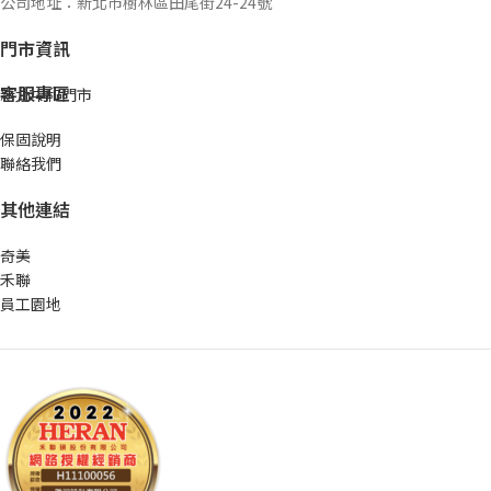
公司地址：新北市樹林區田尾街24-24號
門市資訊
客服專區
新北中和門市
保固說明
聯絡我們
其他連結
奇美
禾聯
員工園地