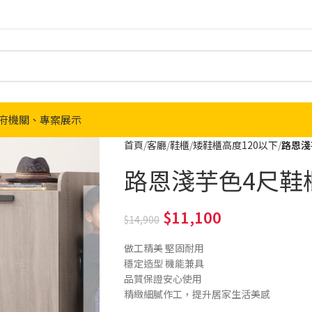
府機關、專案展示
首頁
客廳
鞋櫃
矮鞋櫃高度120以下
路恩淺芋
路恩淺芋色4尺鞋櫃-1
11,100
14,900
做工精美 堅固耐用
穩定造型 機能兼具
品質保證安心使用
精緻細膩作工，提升居家生活美感