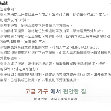
描述
注意事項：
※本賣場商品運費以單一件商品計算不可合併，例如單張訂單2件商品，
則運費以2件計算。
※基本運費：配送區域基本運費請見下方圖表。
※加價地區運費：如地址位於偏遠地區及山區、沿海運費另外加計。
※樓層費：樓梯一至三樓如可搬運則不收，四樓(含)以上每件每層樓收取
200元樓層費。(有電梯則不收)
※如需諮詢商品或運費相關問題，可加入本公司LINE@237uxcbl
※相關運送費用將於您在平台下單後，由專人與您聯繫確認送貨資料後另
外收取匯款。
※此為成品運送，送達後現場組裝，請事先確認搬運路線(通道、樓梯、
電梯等)尺寸是否可通行。
※提醒您：鑑賞期非試用期，請確認內容物無誤再進行組裝。如外箱無法
復原、已組裝或已使用，如非瑕疵則不受理退換貨。