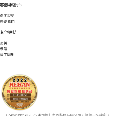
客服專區
新北中和門市
保固說明
聯絡我們
其他連結
奇美
禾聯
員工園地
Copyright © 2025 雅司設計室內裝修有限公司。保留一切權利。