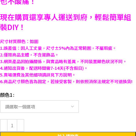
也不酸痛！
現在購買還享專人運送到府，輕鬆簡單組
裝DIY！
尺寸材質顏色：如圖
1.誤差值：因人工丈量，尺寸±5%內為正常範圍，不屬瑕疵。
2.僅限商品主體，不含擺飾品。
3.網頁產品因拍攝關係，與實品略有差異，不同裝置顯色狀況不同。
4.通知出貨後，配送時間需7-14天(不含假日)。
5.賣場運費及其他細項請詳見下方說明。
6.商品尺寸顏色皆為固定，若接受客製，則依照消保法規定不可退換貨!
顏色1