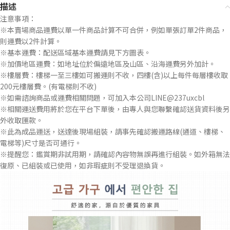
描述
注意事項：
※本賣場商品運費以單一件商品計算不可合併，例如單張訂單2件商品，
則運費以2件計算。
※基本運費：配送區域基本運費請見下方圖表。
※加價地區運費：如地址位於偏遠地區及山區、沿海運費另外加計。
※樓層費：樓梯一至三樓如可搬運則不收，四樓(含)以上每件每層樓收取
200元樓層費。(有電梯則不收)
※如需諮詢商品或運費相關問題，可加入本公司LINE@237uxcbl
※相關運送費用將於您在平台下單後，由專人與您聯繫確認送貨資料後另
外收取匯款。
※此為成品運送，送達後現場組裝，請事先確認搬運路線(通道、樓梯、
電梯等)尺寸是否可通行。
※提醒您：鑑賞期非試用期，請確認內容物無誤再進行組裝。如外箱無法
復原、已組裝或已使用，如非瑕疵則不受理退換貨。