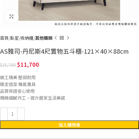
Click to enlarge
首頁
臥室
收納櫃
其他櫃類
AS雅司-丹尼斯4尺置物五斗櫃-121×40×88cm
11,700
15,700
做工精美 堅固耐用
穩定造型 機能兼具
品質保證安心使用
精緻細膩作工，提升居家生活美感
加入購物車