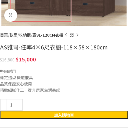
Click to enlarge
首頁
臥室
收納櫃
寬91-120CM衣櫃
AS雅司-任率4×6尺衣櫥-118×58×180cm
15,000
16,800
堅固耐用
穩定造型 機能兼具
品質保證安心使用
精緻細膩作工，提升居家生活美感
加入購物車