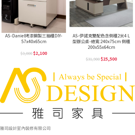
AS-Daniel烤漆鋼製三抽櫃DIY-
AS-伊諾克雙配色含側櫃2米4 L
57x40x65cm
型辦公桌-總寬:240x75cm 側櫃
200x55x64cm
2,100
3,000
25,500
31,900
雅司設計室內裝修有限公司