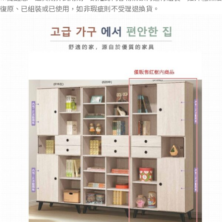
復原、已組裝或已使用，如非瑕疵則不受理退換貨。