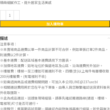
精緻細膩作工，提升居家生活美感
加入購物車
描述
注意事項：
※本賣場商品運費以單一件商品計算不可合併，例如單張訂單2件商品，
則運費以2件計算。
※基本運費：配送區域基本運費請見下方圖表。
※加價地區運費：如地址位於偏遠地區及山區、沿海運費另外加計。
※樓層費：樓梯一至三樓如可搬運則不收，四樓(含)以上每件每層樓收取
200元樓層費。(有電梯則不收)
※如需諮詢商品或運費相關問題，可加入本公司LINE@237uxcbl
※相關運送費用將於您在平台下單後，由專人與您聯繫確認送貨資料後另
外收取匯款。
※此為成品運送，送達後現場組裝，請事先確認搬運路線(通道、樓梯、
電梯等)尺寸是否可通行。
※提醒您：鑑賞期非試用期，請確認內容物無誤再進行組裝。如外箱無法