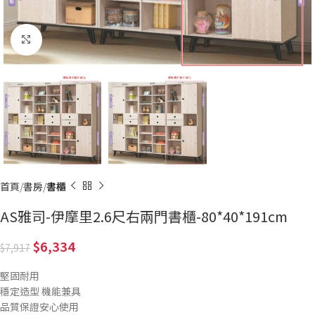
Click to enlarge
首頁
書房
書櫃
AS雅司-伊摩里2.6尺右兩門書櫃-80*40*191cm
6,334
7,917
堅固耐用
穩定造型 機能兼具
品質保證安心使用