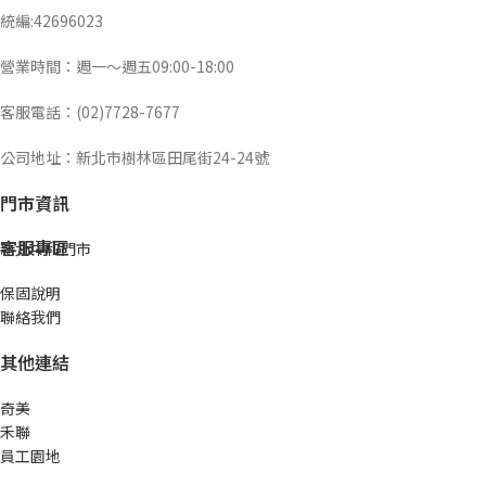
統編:42696023
營業時間：週一～週五09:00-18:00
客服電話：(02)7728-7677
公司地址：新北市樹林區田尾街24-24號
門市資訊
客服專區
新北中和門市
保固說明
聯絡我們
其他連結
奇美
禾聯
員工園地