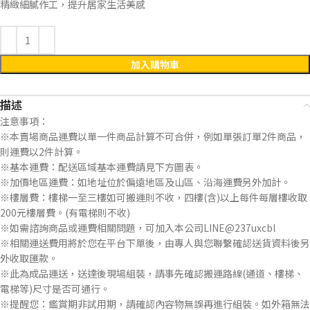
精緻細膩作工，提升居家生活美感
加入購物車
描述
注意事項：
※本賣場商品運費以單一件商品計算不可合併，例如單張訂單2件商品，
則運費以2件計算。
※基本運費：配送區域基本運費請見下方圖表。
※加價地區運費：如地址位於偏遠地區及山區、沿海運費另外加計。
※樓層費：樓梯一至三樓如可搬運則不收，四樓(含)以上每件每層樓收取
200元樓層費。(有電梯則不收)
※如需諮詢商品或運費相關問題，可加入本公司LINE@237uxcbl
※相關運送費用將於您在平台下單後，由專人與您聯繫確認送貨資料後另
外收取匯款。
※此為成品運送，送達後現場組裝，請事先確認搬運路線(通道、樓梯、
電梯等)尺寸是否可通行。
※提醒您：鑑賞期非試用期，請確認內容物無誤再進行組裝。如外箱無法