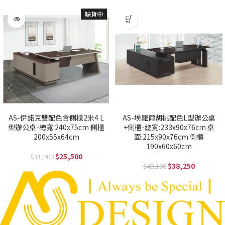
缺貨中
AS-伊諾克雙配色含側櫃2米4 L
AS-埃羅爾胡桃配色L型辦公桌
型辦公桌-總寬:240x75cm 側櫃
+側櫃-總寬:233x90x76cm 桌
200x55x64cm
面:215x90x76cm 側櫃
190x60x60cm
25,500
31,900
38,250
49,100