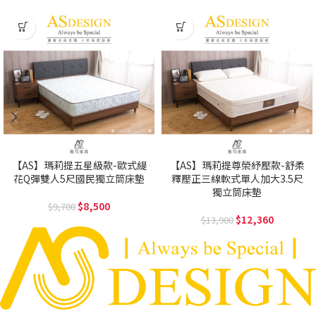
【AS】瑪莉提五星級款-歐式緹
【AS】瑪莉提尊榮紓壓款-舒柔
花Q彈雙人5尺國民獨立筒床墊
釋壓正三線軟式單人加大3.5尺
獨立筒床墊
8,500
9,700
12,360
13,900