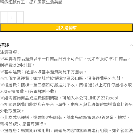
精緻細膩作工，提升居家生活美感
加入購物車
描述
注意事項：
※本賣場商品運費以單一件商品計算不可合併，例如單張訂單2件商品，
則運費以2件計算。
※基本運費：配送區域基本運費請見下方圖表。
※加價地區運費：如地址位於偏遠地區及山區、沿海運費另外加計。
※樓層費：樓梯一至三樓如可搬運則不收，四樓(含)以上每件每層樓收取
200元樓層費。(有電梯則不收)
※如需諮詢商品或運費相關問題，可加入本公司LINE@237uxcbl
※相關運送費用將於您在平台下單後，由專人與您聯繫確認送貨資料後另
外收取匯款。
※此為成品運送，送達後現場組裝，請事先確認搬運路線(通道、樓梯、
電梯等)尺寸是否可通行。
※提醒您：鑑賞期非試用期，請確認內容物無誤再進行組裝。如外箱無法