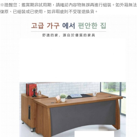
※提醒您：鑑賞期非試用期，請確認內容物無誤再進行組裝。如外箱無法
復原、已組裝或已使用，如非瑕疵則不受理退換貨。