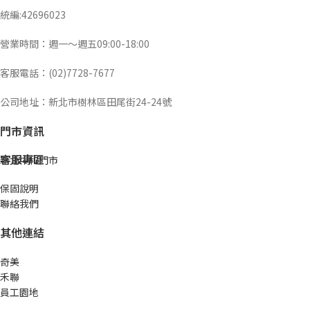
統編:42696023
營業時間：週一～週五09:00-18:00
客服電話：(02)7728-7677
公司地址：新北市樹林區田尾街24-24號
門市資訊
客服專區
新北中和門市
保固說明
聯絡我們
其他連結
奇美
禾聯
員工園地