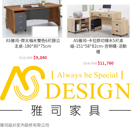
AS雅司-傑太柚木雙色6尺辦公
AS雅司-卡拉原切橡木5尺桌
主桌-180*80*75cm
組-151*58*82cm-含側櫃-活動
櫃
9,840
12,300
11,760
14,700
雅司設計室內裝修有限公司