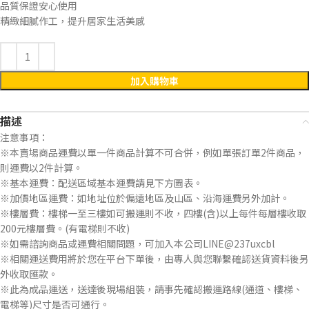
品質保證安心使用
精緻細膩作工，提升居家生活美感
加入購物車
描述
注意事項：
※本賣場商品運費以單一件商品計算不可合併，例如單張訂單2件商品，
則運費以2件計算。
※基本運費：配送區域基本運費請見下方圖表。
※加價地區運費：如地址位於偏遠地區及山區、沿海運費另外加計。
※樓層費：樓梯一至三樓如可搬運則不收，四樓(含)以上每件每層樓收取
200元樓層費。(有電梯則不收)
※如需諮詢商品或運費相關問題，可加入本公司LINE@237uxcbl
※相關運送費用將於您在平台下單後，由專人與您聯繫確認送貨資料後另
外收取匯款。
※此為成品運送，送達後現場組裝，請事先確認搬運路線(通道、樓梯、
電梯等)尺寸是否可通行。