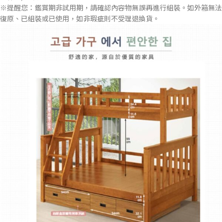
※提醒您：鑑賞期非試用期，請確認內容物無誤再進行組裝。如外箱無法
復原、已組裝或已使用，如非瑕疵則不受理退換貨。