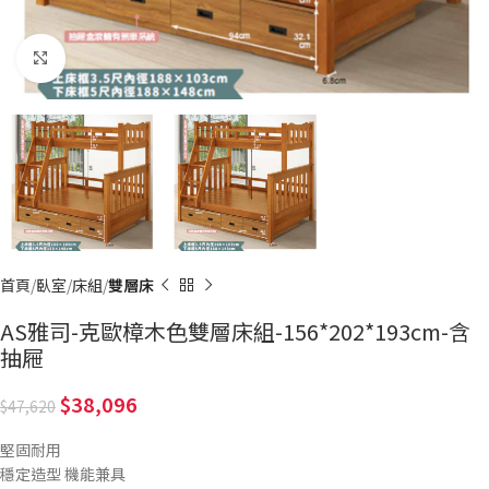
Click to enlarge
首頁
臥室
床組
雙層床
AS雅司-克歐樟木色雙層床組-156*202*193cm-含
抽屜
38,096
47,620
堅固耐用
穩定造型 機能兼具