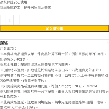
品質保證安心使用
精緻細膩作工，提升居家生活美感
加入購物車
描述
注意事項：
※本賣場商品運費以單一件商品計算不可合併，例如單張訂單2件商品，
則運費以2件計算。
※基本運費：配送區域基本運費請見下方圖表。
※加價地區運費：如地址位於偏遠地區及山區、沿海運費另外加計。
※樓層費：樓梯一至三樓如可搬運則不收，四樓(含)以上每件每層樓收取
200元樓層費。(有電梯則不收)
※如需諮詢商品或運費相關問題，可加入本公司LINE@237uxcbl
※相關運送費用將於您在平台下單後，由專人與您聯繫確認送貨資料後另
外收取匯款。
※此為成品運送，送達後現場組裝，請事先確認搬運路線(通道、樓梯、
電梯等)尺寸是否可通行。