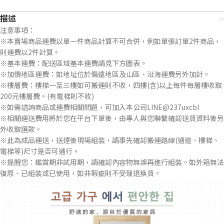
描述
注意事項：
※本賣場商品運費以單一件商品計算不可合併，例如單張訂單2件商品，
則運費以2件計算。
※基本運費：配送區域基本運費請見下方圖表。
※加價地區運費：如地址位於偏遠地區及山區、沿海運費另外加計。
※樓層費：樓梯一至三樓如可搬運則不收，四樓(含)以上每件每層樓收取
200元樓層費。(有電梯則不收)
※如需諮詢商品或運費相關問題，可加入本公司LINE@237uxcbl
※相關運送費用將於您在平台下單後，由專人與您聯繫確認送貨資料後另
外收取匯款。
※此為成品運送，送達後現場組裝，請事先確認搬運路線(通道、樓梯、
電梯等)尺寸是否可通行。
※提醒您：鑑賞期非試用期，請確認內容物無誤再進行組裝。如外箱無法
復原、已組裝或已使用，如非瑕疵則不受理退換貨。