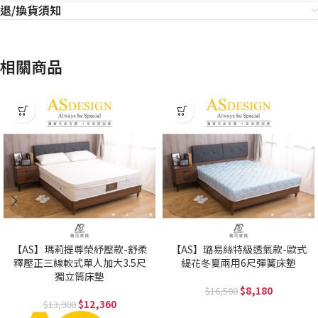
退/換貨須知
相關商品
【AS】瑪莉提尊榮紓壓款-舒柔
【AS】璐易絲特級透氣款-歐式
釋壓正三線軟式單人加大3.5尺
緹花冬夏兩用6尺彈簧床墊
獨立筒床墊
8,180
16,500
12,360
13,900