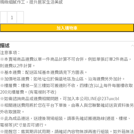
精緻細膩作工，提升居家生活美感
加入購物車
描述
注意事項：
※本賣場商品運費以單一件商品計算不可合併，例如單張訂單2件商品，
則運費以2件計算。
※基本運費：配送區域基本運費請見下方圖表。
※加價地區運費：如地址位於偏遠地區及山區、沿海運費另外加計。
※樓層費：樓梯一至三樓如可搬運則不收，四樓(含)以上每件每層樓收取
200元樓層費。(有電梯則不收)
※如需諮詢商品或運費相關問題，可加入本公司LINE@237uxcbl
※相關運送費用將於您在平台下單後，由專人與您聯繫確認送貨資料後另
外收取匯款。
※此為成品運送，送達後現場組裝，請事先確認搬運路線(通道、樓梯、
電梯等)尺寸是否可通行。
※提醒您：鑑賞期非試用期，請確認內容物無誤再進行組裝。如外箱無法