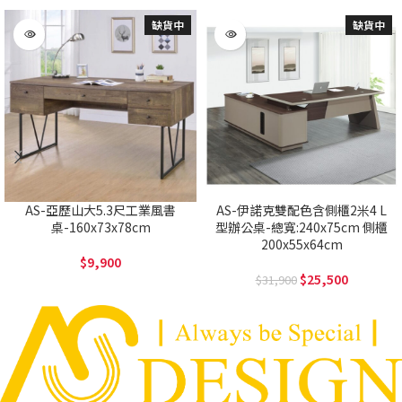
缺貨中
缺貨中
AS-亞歷山大5.3尺工業風書
AS-伊諾克雙配色含側櫃2米4 L
桌-160x73x78cm
型辦公桌-總寬:240x75cm 側櫃
200x55x64cm
9,900
25,500
31,900