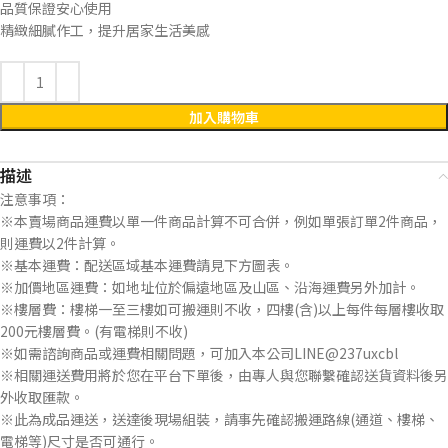
品質保證安心使用
精緻細膩作工，提升居家生活美感
加入購物車
描述
注意事項：
※本賣場商品運費以單一件商品計算不可合併，例如單張訂單2件商品，
則運費以2件計算。
※基本運費：配送區域基本運費請見下方圖表。
※加價地區運費：如地址位於偏遠地區及山區、沿海運費另外加計。
※樓層費：樓梯一至三樓如可搬運則不收，四樓(含)以上每件每層樓收取
200元樓層費。(有電梯則不收)
※如需諮詢商品或運費相關問題，可加入本公司LINE@237uxcbl
※相關運送費用將於您在平台下單後，由專人與您聯繫確認送貨資料後另
外收取匯款。
※此為成品運送，送達後現場組裝，請事先確認搬運路線(通道、樓梯、
電梯等)尺寸是否可通行。