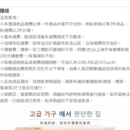
描述
注意事項：
※本賣場商品運費以單一件商品計算不可合併，例如單張訂單2件商品，
則運費以2件計算。
※基本運費：配送區域基本運費請見下方圖表。
※加價地區運費：如地址位於偏遠地區及山區、沿海運費另外加計。
※樓層費：樓梯一至三樓如可搬運則不收，四樓(含)以上每件每層樓收取
200元樓層費。(有電梯則不收)
※如需諮詢商品或運費相關問題，可加入本公司LINE@237uxcbl
※相關運送費用將於您在平台下單後，由專人與您聯繫確認送貨資料後另
外收取匯款。
※此為成品運送，送達後現場組裝，請事先確認搬運路線(通道、樓梯、
電梯等)尺寸是否可通行。
※提醒您：鑑賞期非試用期，請確認內容物無誤再進行組裝。如外箱無法
復原、已組裝或已使用，如非瑕疵則不受理退換貨。