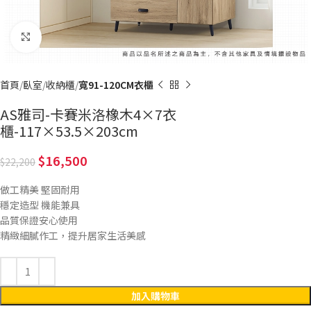
Click to enlarge
首頁
臥室
收納櫃
寬91-120CM衣櫃
AS雅司-卡賽米洛橡木4×7衣
櫃-117×53.5×203cm
16,500
22,200
做工精美 堅固耐用
穩定造型 機能兼具
品質保證安心使用
精緻細膩作工，提升居家生活美感
加入購物車