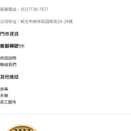
客服電話：(02)7728-7677
公司地址：新北市樹林區田尾街24-24號
門市資訊
客服專區
新北中和門市
保固說明
聯絡我們
其他連結
奇美
禾聯
員工園地