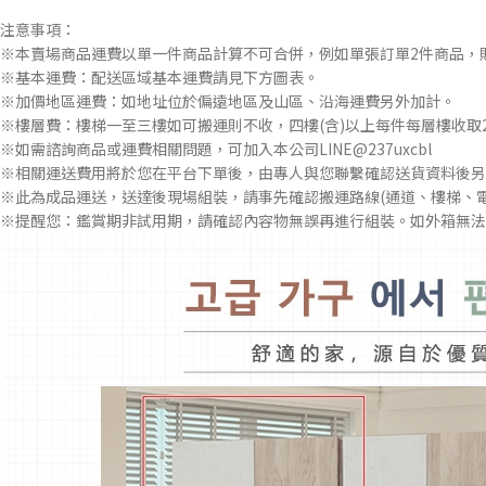
注意事項：
※本賣場商品運費以單一件商品計算不可合併，例如單張訂單2件商品，
※基本運費：配送區域基本運費請見下方圖表。
※加價地區運費：如地址位於偏遠地區及山區、沿海運費另外加計。
※樓層費：樓梯一至三樓如可搬運則不收，四樓(含)以上每件每層樓收取2
※如需諮詢商品或運費相關問題，可加入本公司LINE@237uxcbl
※相關運送費用將於您在平台下單後，由專人與您聯繫確認送貨資料後另
※此為成品運送，送達後現場組裝，請事先確認搬運路線(通道、樓梯、
※提醒您：鑑賞期非試用期，請確認內容物無誤再進行組裝。如外箱無法