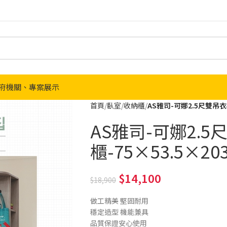
府機關、專案展示
首頁
臥室
收納櫃
AS雅司-可娜2.5尺雙吊衣櫃
AS雅司-可娜2.5
櫃-75×53.5×20
14,100
18,900
做工精美 堅固耐用
穩定造型 機能兼具
品質保證安心使用