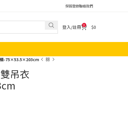
保固登錄
聯絡我們
0
登入/註冊
0
-75×53.5×203cm
尺雙吊衣
3cm