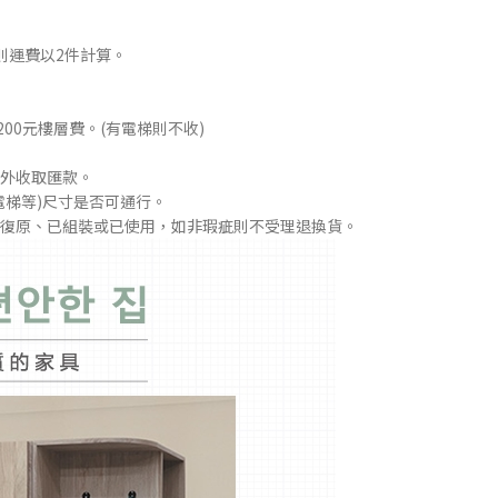
則運費以2件計算。
00元樓層費。(有電梯則不收)
外收取匯款。
電梯等)尺寸是否可通行。
復原、已組裝或已使用，如非瑕疵則不受理退換貨。