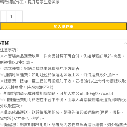
精緻細膩作工，提升居家生活美感
加入購物車
描述
注意事項：
※本賣場商品運費以單一件商品計算不可合併，例如單張訂單2件商品，
則運費以2件計算。
※基本運費：配送區域基本運費請見下方圖表。
※加價地區運費：如地址位於偏遠地區及山區、沿海運費另外加計。
※樓層費：樓梯一至三樓如可搬運則不收，四樓(含)以上每件每層樓收取
200元樓層費。(有電梯則不收)
※如需諮詢商品或運費相關問題，可加入本公司LINE@237uxcbl
※相關運送費用將於您在平台下單後，由專人與您聯繫確認送貨資料後另
外收取匯款。
※此為成品運送，送達後現場組裝，請事先確認搬運路線(通道、樓梯、
電梯等)尺寸是否可通行。
※提醒您：鑑賞期非試用期，請確認內容物無誤再進行組裝。如外箱無法