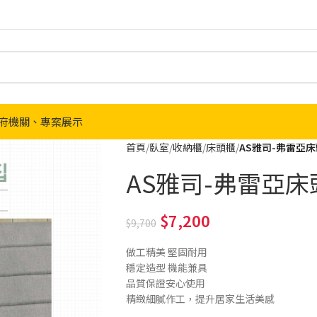
府機關、專案展示
首頁
臥室
收納櫃
床頭櫃
AS雅司-弗雷亞床頭
AS雅司-弗雷亞床頭櫃
7,200
9,700
做工精美 堅固耐用
穩定造型 機能兼具
品質保證安心使用
精緻細膩作工，提升居家生活美感