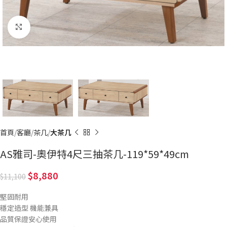
Click to enlarge
首頁
客廳
茶几
大茶几
AS雅司-奧伊特4尺三抽茶几-119*59*49cm
8,880
11,100
堅固耐用
穩定造型 機能兼具
品質保證安心使用