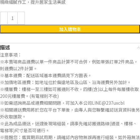
精緻細膩作工，提升居家生活美感
加入購物車
描述
注意事項：
※本賣場商品運費以單一件商品計算不可合併，例如單張訂單2件商品，
則運費以2件計算。
※基本運費：配送區域基本運費請見下方圖表。
※加價地區運費：如地址位於偏遠地區及山區、沿海運費另外加計。
※樓層費：樓梯一至三樓如可搬運則不收，四樓(含)以上每件每層樓收取
200元樓層費。(有電梯則不收)
※如需諮詢商品或運費相關問題，可加入本公司LINE@237uxcbl
※相關運送費用將於您在平台下單後，由專人與您聯繫確認送貨資料後另
外收取匯款。
※此為成品運送，送達後現場組裝，請事先確認搬運路線(通道、樓梯、
電梯等)尺寸是否可通行。
※提醒您：鑑賞期非試用期，請確認內容物無誤再進行組裝。如外箱無法