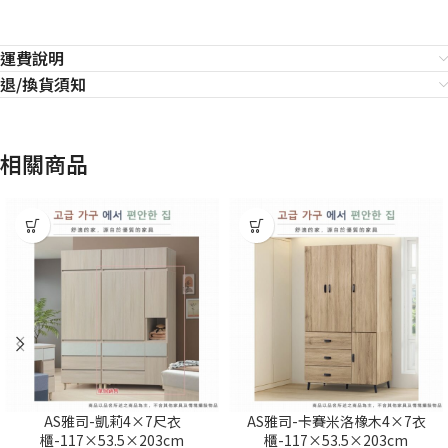
運費說明
退/換貨須知
相關商品
AS雅司-凱莉4×7尺衣
AS雅司-卡賽米洛橡木4×7衣
櫃-117×53.5×203cm
櫃-117×53.5×203cm