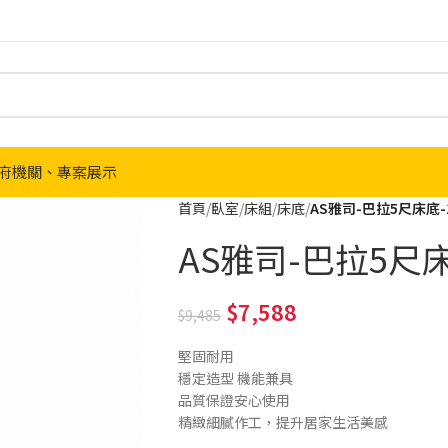
府機關、專案展示
首頁
臥室
床組
床底
AS雅司-巴拉5尺床底-15
AS雅司-巴拉5尺床底
7,588
9,485
堅固耐用
穩定造型 機能兼具
品質保證安心使用
精緻細膩作工，提升居家生活美感