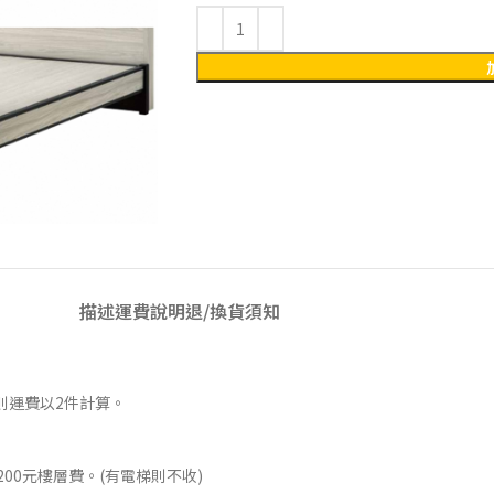
描述
運費說明
退/換貨須知
則運費以2件計算。
00元樓層費。(有電梯則不收)