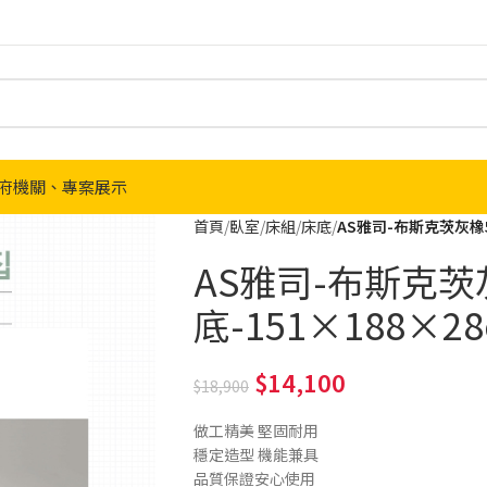
府機關、專案展示
首頁
臥室
床組
床底
AS雅司-布斯克茨灰橡5
AS雅司-布斯克
底-151×188×2
14,100
18,900
做工精美 堅固耐用
穩定造型 機能兼具
品質保證安心使用