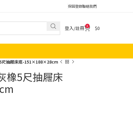
保固登錄
聯絡我們
0
登入/註冊
0
尺抽屜床底-151×188×28cm
茨灰橡5尺抽屜床
8cm